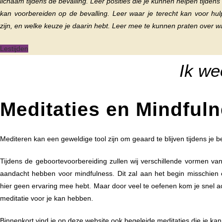
lichaam tijdens de bevalling. Leer posities die je kunnen helpen tijdens
kan voorbereiden op de bevalling. Leer waar je terecht kan voor hul
zijn, en welke keuze je daarin hebt. Leer mee te kunnen praten over wa
Lestijden
Ik we
Meditaties en Mindful
Mediteren kan een geweldige tool zijn om geaard te blijven tijdens je be
Tijdens de geboortevoorbereiding zullen wij verschillende vormen va
aandacht hebben voor mindfulness. Dit zal aan het begin misschien o
hier geen ervaring mee hebt. Maar door veel te oefenen kom je snel a
meditatie voor je kan hebben.
Binnenkort vind je op deze website ook begeleide meditaties die je ka